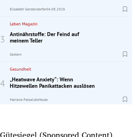
Elisabeth Gerstendorfer
04.08.2026
Leben Magazin
Antinährstoffe: Der Feind auf
meinem Teller
Gestern
Gesundheit
„Heatwave Anxiety“: Wenn
Hitzewellen Panikattacken auslösen
Marlene Patsalidis
Heute
Gütesiegel (Sponsored Content)