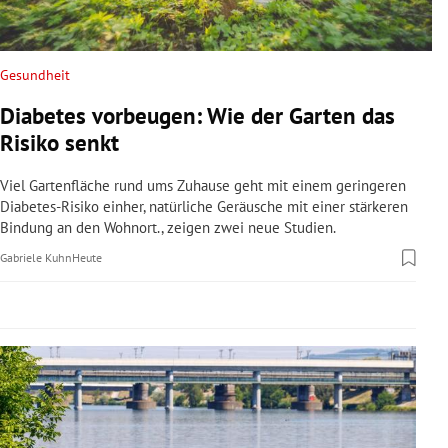
rreich Untermenü
rt Untermenü
Gesundheit
Diabetes vorbeugen: Wie der Garten das
schaft Untermenü
Risiko senkt
s Untermenü
Viel Gartenfläche rund ums Zuhause geht mit einem geringeren
Diabetes-Risiko einher, natürliche Geräusche mit einer stärkeren
zeit Untermenü
Bindung an den Wohnort., zeigen zwei neue Studien.
Gabriele Kuhn
Heute
undheit Untermenü
tur Untermenü
nung Untermenü
lität Untermenü