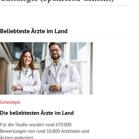
Beliebteste Ärzte im Land
Slide 1 von 1
Gütesiegel
Die beliebtesten Ärzte im Land
Für die Studie wurden rund 670.000
Bewertungen von rund 10.800 Ärztinnen und
Ärzten analysiert.