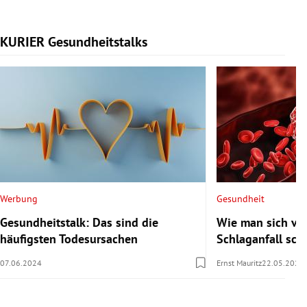
KURIER Gesundheitstalks
Slide 1 von 7
Werbung
Gesundheit
Gesundheitstalk: Das sind die
Wie man sich vor
häufigsten Todesursachen
Schlaganfall sch
07.06.2024
Ernst Mauritz
22.05.2024