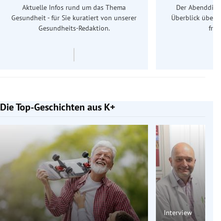
Aktuelle Infos rund um das Thema
Der Abenddiens
Gesundheit - für Sie kuratiert von unserer
Überblick über 
Gesundheits-Redaktion.
frü
Die Top-Geschichten aus K+
Slide 1 von 7
Interview