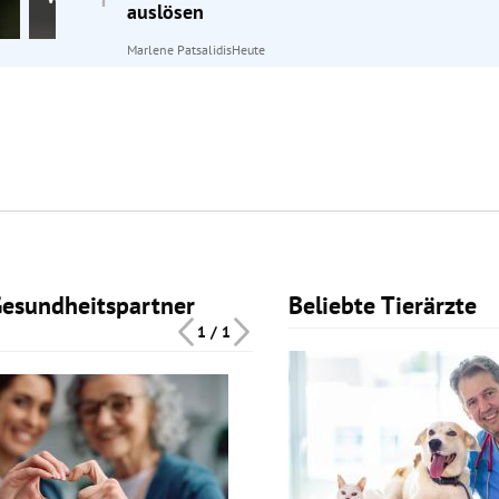
auslösen
Marlene Patsalidis
Heute
Gesundheitspartner
Beliebte Tierärzte
Slide 1 von 1
1 / 1