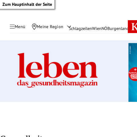
Zum Hauptinhalt der Seite
Menü
Meine Region
Schlagzeilen
Wien
NÖ
Burgenland
Öste
tik Untermenü
rreich Untermenü