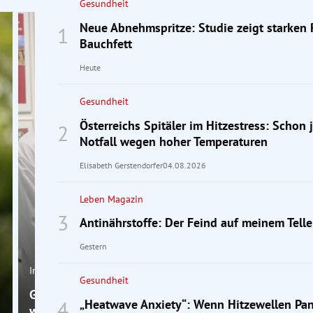
Gesundheit
Neue Abnehmspritze: Studie zeigt starken
Bauchfett
Heute
Gesundheit
Österreichs Spitäler im Hitzestress: Schon 
Notfall wegen hoher Temperaturen
Elisabeth Gerstendorfer
04.08.2026
Leben Magazin
Antinährstoffe: Der Feind auf meinem Telle
Gestern
Interview
Gesundheit
Gürtelrose: Ein Experte erklärt, warum rasches Hand
„Heatwave Anxiety“: Wenn Hitzewellen Pan
wichtig ist