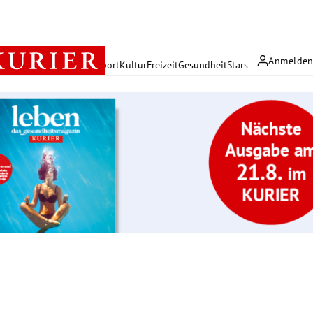
Anmelde
rreich
Politik
Wirtschaft
Sport
Kultur
Freizeit
Gesundheit
Stars