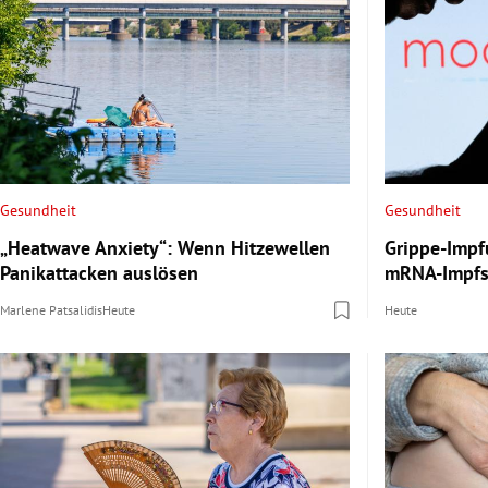
Gesundheit
Gesundheit
„Heatwave Anxiety“: Wenn Hitzewellen
Grippe-Impf
Panikattacken auslösen
mRNA-Impfs
Marlene Patsalidis
Heute
Heute