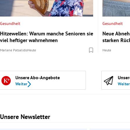
Gesundheit
Gesundheit
Hitzewellen: Warum manche Senioren sie
Neue Abnehm
viel heftiger wahrnehmen
starken Rüc
Marlene Patsalidis
Heute
Heute
Unsere Abo-Angebote
Unser
Weiter
Weiter
Unsere Newsletter
Slide 1 von 3