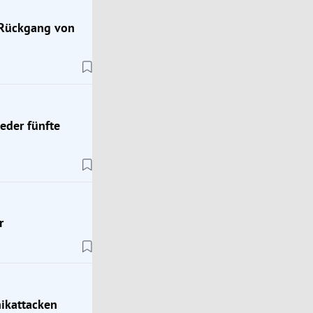
 Rückgang von
jeder fünfte
r
Analyse
eln
Lungenkrebs: Warum er bei Frauen oft erst spät 
ikattacken
wird