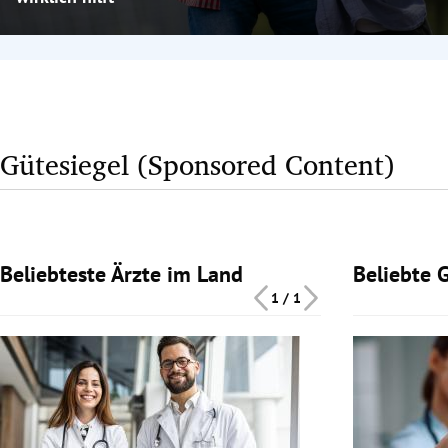
Gütesiegel (Sponsored Content)
Beliebteste Ärzte im Land
Beliebte 
Slide 1 von 1
Slide 1 von 1
1 / 1