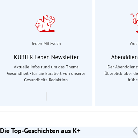
Jeden Mittwoch
Woc
KURIER Leben Newsletter
Abenddien
Aktuelle Infos rund um das Thema
Der Abenddienst
Gesundheit - für Sie kuratiert von unserer
Überblick über d
Gesundheits-Redaktion.
früh
Die Top-Geschichten aus K+
Slide 1 von 7