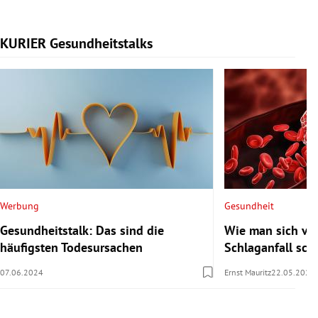
KURIER Gesundheitstalks
Slide 1 von 7
Werbung
Gesundheit
Gesundheitstalk: Das sind die
Wie man sich vor
häufigsten Todesursachen
Schlaganfall sch
07.06.2024
Ernst Mauritz
22.05.2024