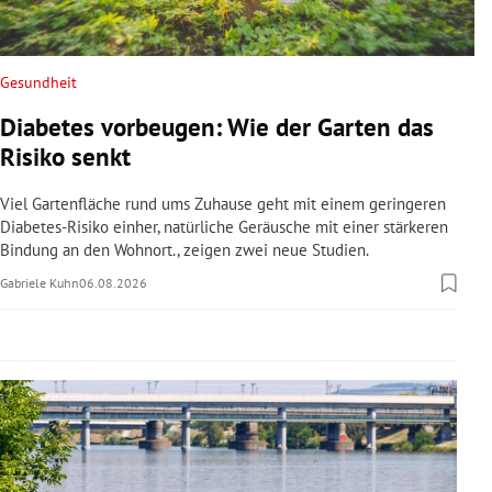
rreich Untermenü
rt Untermenü
Gesundheit
Diabetes vorbeugen: Wie der Garten das
schaft Untermenü
Risiko senkt
s Untermenü
Viel Gartenfläche rund ums Zuhause geht mit einem geringeren
Diabetes-Risiko einher, natürliche Geräusche mit einer stärkeren
zeit Untermenü
Bindung an den Wohnort., zeigen zwei neue Studien.
Gabriele Kuhn
06.08.2026
undheit Untermenü
tur Untermenü
nung Untermenü
lität Untermenü