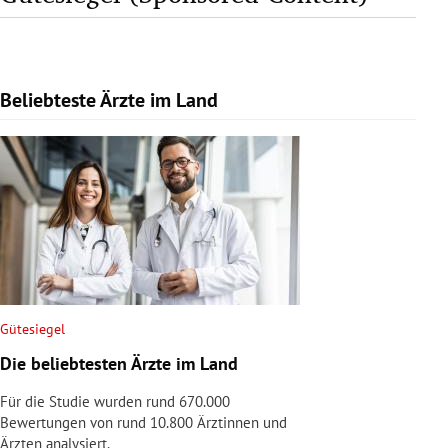
Beliebteste Ärzte im Land
Slide 1 von 1
Gütesiegel
Die beliebtesten Ärzte im Land
Für die Studie wurden rund 670.000
Bewertungen von rund 10.800 Ärztinnen und
Ärzten analysiert.