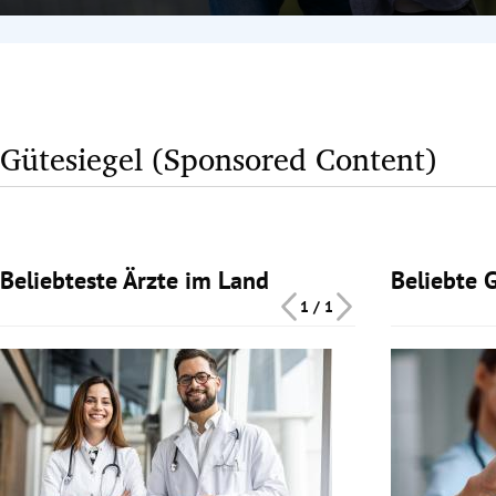
Gütesiegel (Sponsored Content)
Beliebteste Ärzte im Land
Beliebte 
Slide 1 von 1
Slide 1 von 1
1 / 1