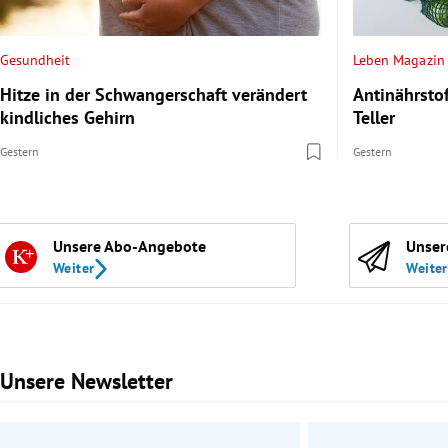
Gesundheit
Leben Magazin
Hitze in der Schwangerschaft verändert
Antinährsto
kindliches Gehirn
Teller
Gestern
Gestern
Unsere Abo-Angebote
Unser
Weiter
Weiter
Unsere Newsletter
Slide 1 von 3