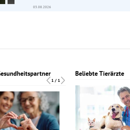
03.08.2026
Gesundheitspartner
Beliebte Tierärzte
Slide 1 von 1
1 / 1