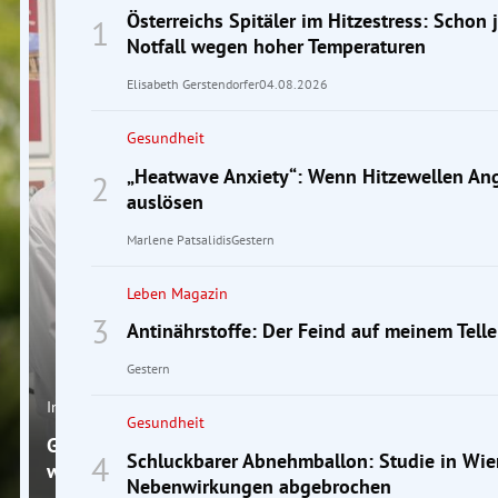
Österreichs Spitäler im Hitzestress: Schon 
Notfall wegen hoher Temperaturen
Elisabeth Gerstendorfer
04.08.2026
Gesundheit
„Heatwave Anxiety“: Wenn Hitzewellen Ang
auslösen
Marlene Patsalidis
Gestern
Leben Magazin
Antinährstoffe: Der Feind auf meinem Telle
Gestern
Interview
Gesundheit
Gürtelrose: Ein Experte erklärt, warum rasches Hand
Schluckbarer Abnehmballon: Studie in Wi
wichtig ist
Nebenwirkungen abgebrochen