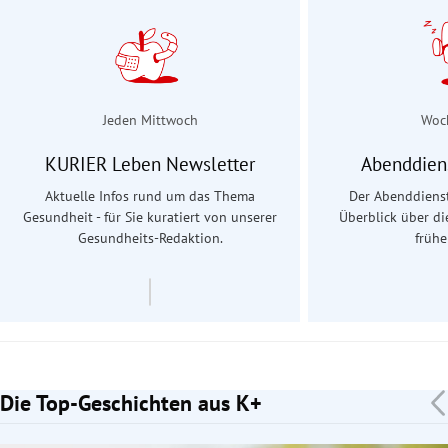
Jeden Mittwoch
Woc
KURIER Leben Newsletter
Abenddien
Aktuelle Infos rund um das Thema
Der Abenddienst
Gesundheit - für Sie kuratiert von unserer
Überblick über d
Gesundheits-Redaktion.
früh
Die Top-Geschichten aus K+
Slide 1 von 7