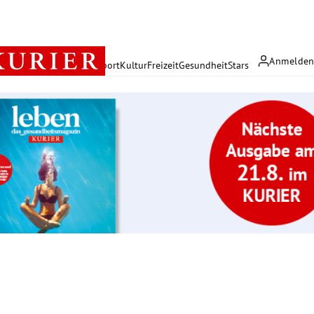
Anmelde
rreich
Politik
Wirtschaft
Sport
Kultur
Freizeit
Gesundheit
Stars