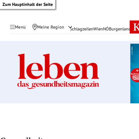
Zum Hauptinhalt der Seite
Menü
Meine Region
Schlagzeilen
Wien
NÖ
Burgenland
Öste
tik Untermenü
rreich Untermenü