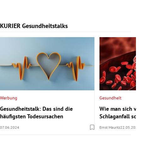
KURIER Gesundheitstalks
Slide 1 von 7
Werbung
Gesundheit
Gesundheitstalk: Das sind die
Wie man sich vor
häufigsten Todesursachen
Schlaganfall sch
07.06.2024
Ernst Mauritz
22.05.2024