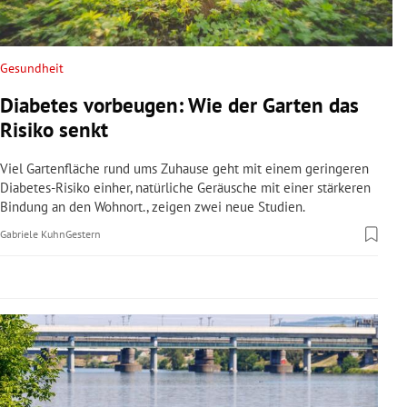
rreich Untermenü
rt Untermenü
Gesundheit
Diabetes vorbeugen: Wie der Garten das
schaft Untermenü
Risiko senkt
s Untermenü
Viel Gartenfläche rund ums Zuhause geht mit einem geringeren
Diabetes-Risiko einher, natürliche Geräusche mit einer stärkeren
zeit Untermenü
Bindung an den Wohnort., zeigen zwei neue Studien.
Gabriele Kuhn
Gestern
undheit Untermenü
tur Untermenü
nung Untermenü
lität Untermenü