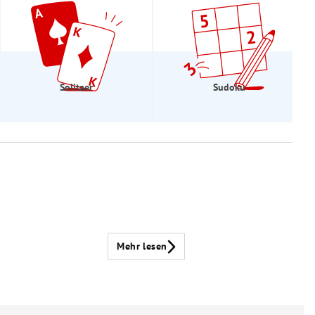
Solitaer
Sudoku
Mehr lesen