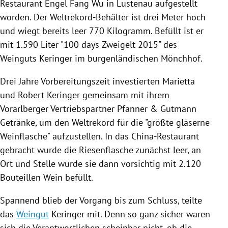
Restaurant
Engel
Fang Wu
in
Lustenau
aufgestellt
worden. Der Weltrekord-Behälter ist drei Meter hoch
und wiegt bereits leer 770 Kilogramm. Befüllt ist er
mit 1.590 Liter "100 days
Zweigelt
2015" des
Weinguts
Keringer im burgenländischen
Mönchhof
.
Drei Jahre Vorbereitungszeit investierten Marietta
und Robert Keringer gemeinsam mit ihrem
Vorarlberger Vertriebspartner Pfanner & Gutmann
Getränke
, um den Weltrekord für die "größte gläserne
Weinflasche" aufzustellen. In das China-Restaurant
gebracht wurde die Riesenflasche zunächst leer, an
Ort und Stelle wurde sie dann vorsichtig mit 2.120
Bouteillen Wein befüllt.
Spannend blieb der Vorgang bis zum Schluss, teilte
das
Weingut
Keringer mit. Denn so ganz sicher waren
sich die Verantwortlichen scheinbar nicht, ob die