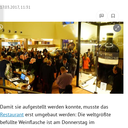
rreich Untermenü
17.03.2017, 11:31
rt Untermenü
Copyright-Hinweis öffnen/schließen
schaft Untermenü
s Untermenü
zeit Untermenü
undheit Untermenü
tur Untermenü
nung Untermenü
Damit sie aufgestellt werden konnte, musste das
Restaurant
erst umgebaut werden: Die weltgrößte
lität Untermenü
befüllte Weinflasche ist am Donnerstag
im