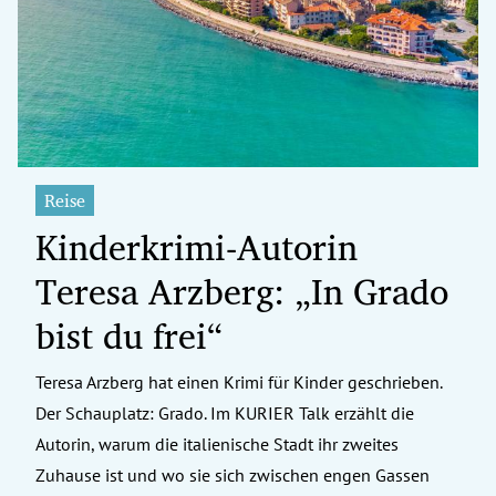
erreich Untermenü
rt Untermenü
tschaft Untermenü
rs Untermenü
Reise
Kinderkrimi-Autorin
izeit Untermenü
Teresa Arzberg: „In Grado
undheit Untermenü
bist du frei“
tur Untermenü
Teresa Arzberg hat einen Krimi für Kinder geschrieben.
nung Untermenü
Der Schauplatz: Grado. Im KURIER Talk erzählt die
ilität Untermenü
Autorin, warum die italienische Stadt ihr zweites
Zuhause ist und wo sie sich zwischen engen Gassen