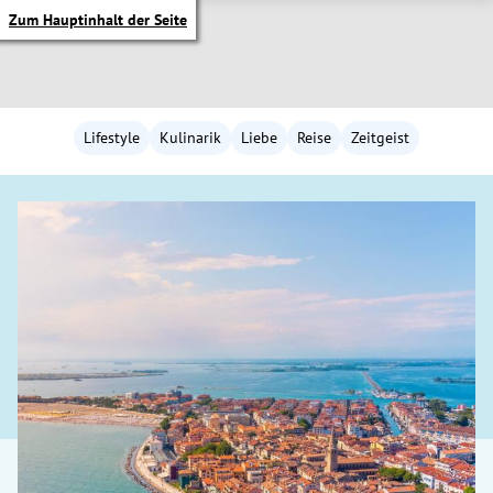
Zum Hauptinhalt der Seite
Lifestyle
Kulinarik
Liebe
Reise
Zeitgeist
itik Untermenü