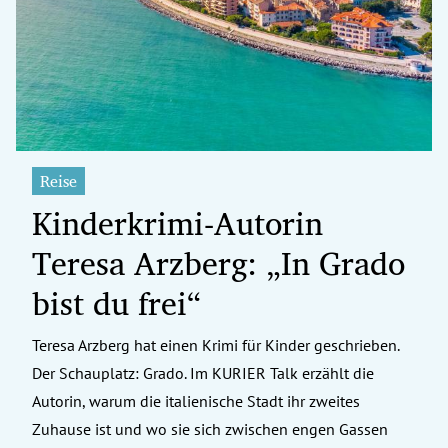
erreich Untermenü
rt Untermenü
tschaft Untermenü
rs Untermenü
Reise
Kinderkrimi-Autorin
izeit Untermenü
Teresa Arzberg: „In Grado
undheit Untermenü
bist du frei“
tur Untermenü
Teresa Arzberg hat einen Krimi für Kinder geschrieben.
nung Untermenü
Der Schauplatz: Grado. Im KURIER Talk erzählt die
ilität Untermenü
Autorin, warum die italienische Stadt ihr zweites
Zuhause ist und wo sie sich zwischen engen Gassen