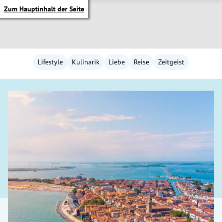
Zum Hauptinhalt der Seite
Lifestyle
Kulinarik
Liebe
Reise
Zeitgeist
itik Untermenü