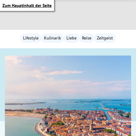
Zum Hauptinhalt der Seite
Lifestyle
Kulinarik
Liebe
Reise
Zeitgeist
itik Untermenü