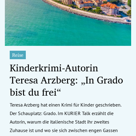
erreich Untermenü
rt Untermenü
tschaft Untermenü
rs Untermenü
Reise
Kinderkrimi-Autorin
izeit Untermenü
Teresa Arzberg: „In Grado
undheit Untermenü
bist du frei“
tur Untermenü
Teresa Arzberg hat einen Krimi für Kinder geschrieben.
nung Untermenü
Der Schauplatz: Grado. Im KURIER Talk erzählt die
ilität Untermenü
Autorin, warum die italienische Stadt ihr zweites
Zuhause ist und wo sie sich zwischen engen Gassen