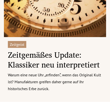
erreich Untermenü
rt Untermenü
tschaft Untermenü
rs Untermenü
Zeitgeist
Zeitgemäßes Update:
izeit Untermenü
Klassiker neu interpretiert
undheit Untermenü
tur Untermenü
Warum eine neue Uhr „erfinden“, wenn das Original Kult
ist? Manufakturen greifen daher gerne auf ihr
nung Untermenü
historisches Erbe zurück.
ilität Untermenü