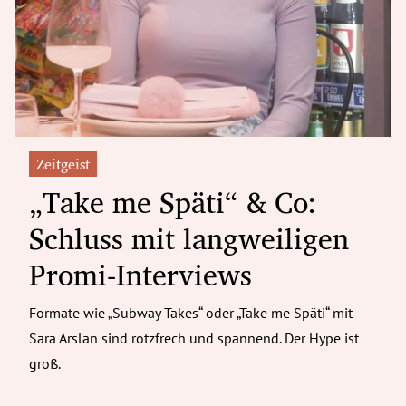
erreich Untermenü
rt Untermenü
tschaft Untermenü
rs Untermenü
Zeitgeist
„Take me Späti“ & Co:
izeit Untermenü
Schluss mit langweiligen
undheit Untermenü
Promi-Interviews
tur Untermenü
Formate wie „Subway Takes“ oder „Take me Späti“ mit
nung Untermenü
Sara Arslan sind rotzfrech und spannend. Der Hype ist
ilität Untermenü
groß.