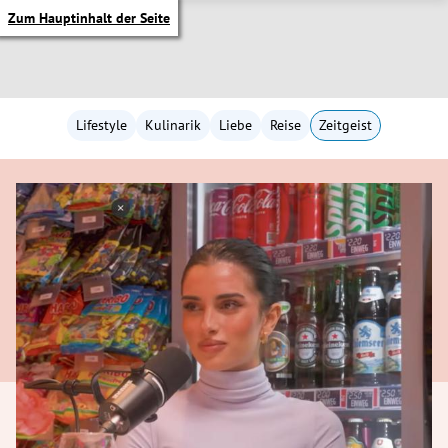
Zum Hauptinhalt der Seite
Lifestyle
Kulinarik
Liebe
Reise
Zeitgeist
itik Untermenü