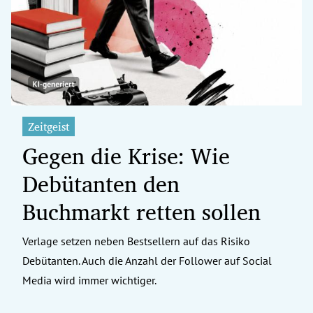
erreich Untermenü
rt Untermenü
tschaft Untermenü
rs Untermenü
Zeitgeist
Gegen die Krise: Wie
izeit Untermenü
Debütanten den
undheit Untermenü
Buchmarkt retten sollen
tur Untermenü
Verlage setzen neben Bestsellern auf das Risiko
nung Untermenü
Debütanten. Auch die Anzahl der Follower auf Social
ilität Untermenü
Media wird immer wichtiger.