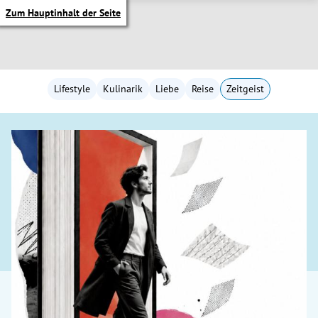
Zum Hauptinhalt der Seite
Lifestyle
Kulinarik
Liebe
Reise
Zeitgeist
itik Untermenü