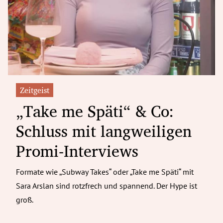
erreich Untermenü
rt Untermenü
tschaft Untermenü
rs Untermenü
Zeitgeist
„Take me Späti“ & Co:
izeit Untermenü
Schluss mit langweiligen
undheit Untermenü
Promi-Interviews
tur Untermenü
Formate wie „Subway Takes“ oder „Take me Späti“ mit
nung Untermenü
Sara Arslan sind rotzfrech und spannend. Der Hype ist
ilität Untermenü
groß.