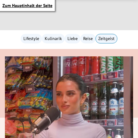
Zum Hauptinhalt der Seite
Lifestyle
Kulinarik
Liebe
Reise
Zeitgeist
itik Untermenü