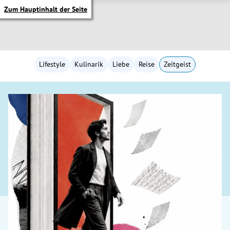
Zum Hauptinhalt der Seite
Lifestyle
Kulinarik
Liebe
Reise
Zeitgeist
itik Untermenü