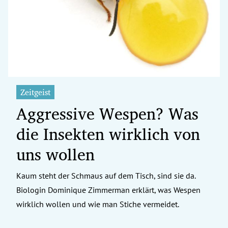
erreich Untermenü
rt Untermenü
tschaft Untermenü
rs Untermenü
Zeitgeist
Aggressive Wespen? Was
izeit Untermenü
die Insekten wirklich von
undheit Untermenü
uns wollen
tur Untermenü
Kaum steht der Schmaus auf dem Tisch, sind sie da.
nung Untermenü
Biologin Dominique Zimmerman erklärt, was Wespen
ilität Untermenü
wirklich wollen und wie man Stiche vermeidet.