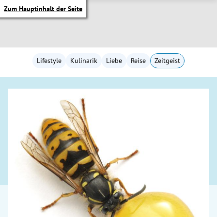
Zum Hauptinhalt der Seite
Lifestyle
Kulinarik
Liebe
Reise
Zeitgeist
itik Untermenü