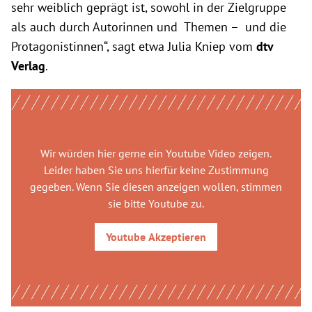
sehr weiblich geprägt ist, sowohl in der Zielgruppe
als auch durch Autorinnen und Themen – und die
Protagonistinnen“, sagt etwa Julia Kniep vom
dtv
Verlag
.
Wir würden hier gerne
ein Youtube Video
zeigen.
Leider haben Sie uns hierfür keine Zustimmung
gegeben. Wenn Sie diesen anzeigen wollen, stimmen
sie bitte
Youtube
zu.
Youtube
Akzeptieren