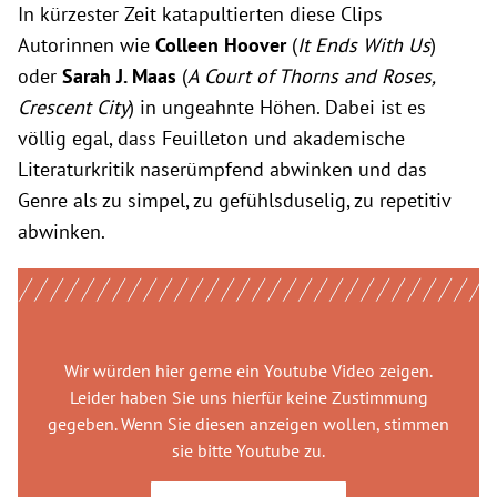
In kürzester Zeit katapultierten diese Clips
Autorinnen wie
Colleen Hoover
(
It Ends With Us
)
oder
Sarah J. Maas
(
A Court of Thorns and Roses,
Crescent City
) in ungeahnte Höhen. Dabei ist es
völlig egal, dass Feuilleton und akademische
Literaturkritik naserümpfend abwinken und das
Genre als zu simpel, zu gefühlsduselig, zu repetitiv
abwinken.
Wir würden hier gerne
ein Youtube Video
zeigen.
Leider haben Sie uns hierfür keine Zustimmung
gegeben. Wenn Sie diesen anzeigen wollen, stimmen
sie bitte
Youtube
zu.