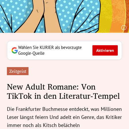
erreich Untermenü
rt Untermenü
tschaft Untermenü
rs Untermenü
Wählen Sie KURIER als bevorzugte
Aktivieren
Google-Quelle
izeit Untermenü
Zeitgeist
undheit Untermenü
New Adult Romane: Von
tur Untermenü
TikTok in den Literatur-Tempel
nung Untermenü
Die Frankfurter Buchmesse entdeckt, was Millionen
ilität Untermenü
Leser längst feiern Und adelt ein Genre, das Kritiker
immer noch als Kitsch belächeln