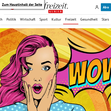
Zum Hauptinhalt der Seite
Abo
ch
Politik
Wirtschaft
Sport
Kultur
Freizeit
Gesundheit
Stars
itik Untermenü