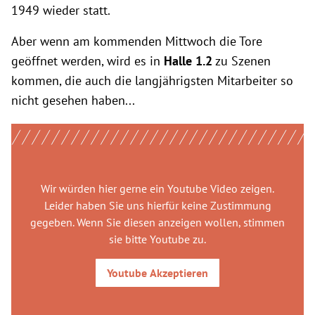
1949 wieder statt.
Aber wenn am kommenden Mittwoch die Tore
geöffnet werden, wird es in
Halle 1.2
zu Szenen
kommen, die auch die langjährigsten Mitarbeiter so
nicht gesehen haben...
Wir würden hier gerne
ein Youtube Video
zeigen.
Leider haben Sie uns hierfür keine Zustimmung
gegeben. Wenn Sie diesen anzeigen wollen, stimmen
sie bitte
Youtube
zu.
Youtube
Akzeptieren