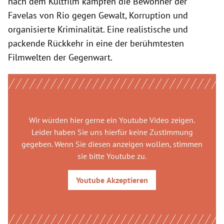
nach dem Kultfilm kämpfen die Bewohner der
Favelas von Rio gegen Gewalt, Korruption und
organisierte Kriminalität. Eine realistische und
packende Rückkehr in eine der berühmtesten
Filmwelten der Gegenwart.
Wir würden hier gerne
ein Youtube Video
zeigen.
Leider haben Sie uns hierfür keine Zustimmung
gegeben. Wenn Sie diesen anzeigen wollen, stimmen
sie bitte
Youtube
zu.
Youtube
Akzeptieren