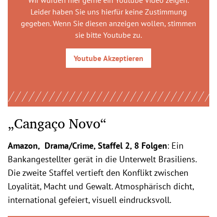
Wir würden hier gerne
ein Youtube Video
zeigen.
Leider haben Sie uns hierfür keine Zustimmung
gegeben. Wenn Sie diesen anzeigen wollen, stimmen
sie bitte
Youtube
zu.
Youtube
Akzeptieren
„Cangaço Novo“
Amazon, Drama/Crime, Staffel 2, 8 Folgen
: Ein
Bankangestellter gerät in die Unterwelt Brasiliens.
Die zweite Staffel vertieft den Konflikt zwischen
Loyalität, Macht und Gewalt. Atmosphärisch dicht,
international gefeiert, visuell eindrucksvoll.