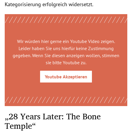
Kategorisierung erfolgreich widersetzt.
Wir würden hier gerne
ein Youtube Video
zeigen.
Leider haben Sie uns hierfür keine Zustimmung
gegeben. Wenn Sie diesen anzeigen wollen, stimmen
sie bitte
Youtube
zu.
Youtube
Akzeptieren
„28 Years Later: The Bone
Temple“