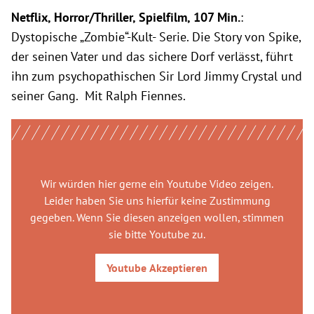
Netflix, Horror/Thriller, Spielfilm, 107 Min.
:
Dystopische „Zombie“-Kult- Serie. Die Story von Spike,
der seinen Vater und das sichere Dorf verlässt, führt
ihn zum psychopathischen Sir Lord Jimmy Crystal und
seiner Gang. Mit Ralph Fiennes.
Wir würden hier gerne
ein Youtube Video
zeigen.
Leider haben Sie uns hierfür keine Zustimmung
gegeben. Wenn Sie diesen anzeigen wollen, stimmen
sie bitte
Youtube
zu.
Youtube
Akzeptieren