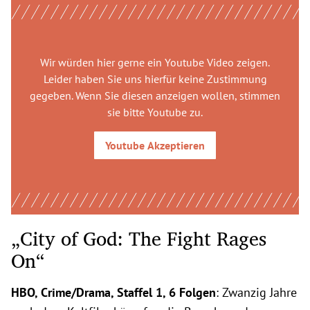
Wir würden hier gerne
ein Youtube Video
zeigen.
Leider haben Sie uns hierfür keine Zustimmung
gegeben. Wenn Sie diesen anzeigen wollen, stimmen
sie bitte
Youtube
zu.
Youtube
Akzeptieren
„City of God: The Fight Rages
On“
HBO, Crime/Drama, Staffel 1, 6 Folgen
: Zwanzig Jahre