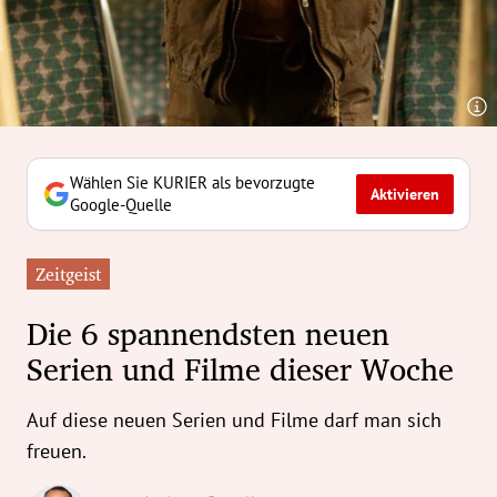
erreich Untermenü
rt Untermenü
tschaft Untermenü
rs Untermenü
Wählen Sie KURIER als bevorzugte
Aktivieren
Google-Quelle
izeit Untermenü
Zeitgeist
undheit Untermenü
Die 6 spannendsten neuen
tur Untermenü
Serien und Filme dieser Woche
nung Untermenü
Auf diese neuen Serien und Filme darf man sich
ilität Untermenü
freuen.