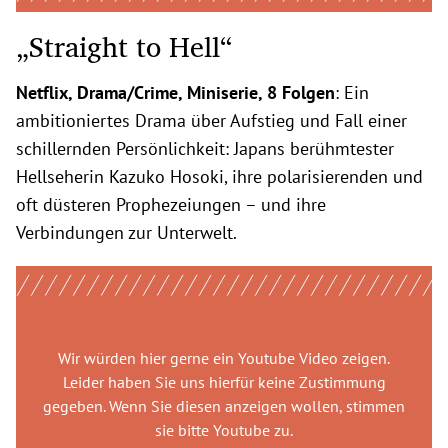
„Straight to Hell“
Netflix, Drama/Crime, Miniserie, 8 Folgen
: Ein
ambitioniertes Drama über Aufstieg und Fall einer
schillernden Persönlichkeit: Japans berühmtester
Hellseherin Kazuko Hosoki, ihre polarisierenden und
oft düsteren Prophezeiungen – und ihre
Verbindungen zur Unterwelt.
Wir würden hier gerne
ein Youtube Video
zeigen.
Leider haben Sie uns hierfür keine Zustimmung
gegeben. Wenn Sie diesen anzeigen wollen, stimmen
sie bitte
Youtube
zu.