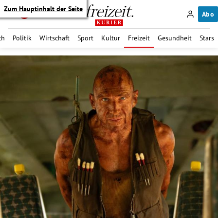
Zum Hauptinhalt der Seite
Abo
ch
Politik
Wirtschaft
Sport
Kultur
Freizeit
Gesundheit
Stars
itik Untermenü