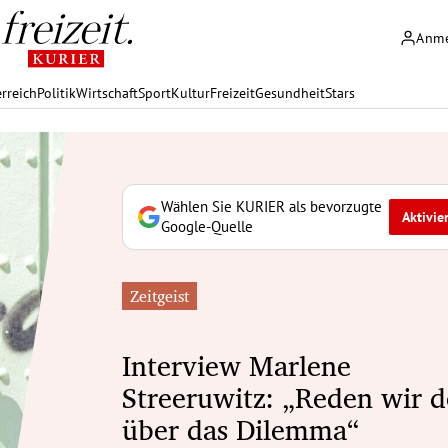
Anm
rreich
Politik
Wirtschaft
Sport
Kultur
Freizeit
Gesundheit
Stars
Wählen Sie KURIER als bevorzugte
Aktivie
Google-Quelle
Zeitgeist
Interview Marlene
Streeruwitz: „Reden wir 
über das Dilemma“