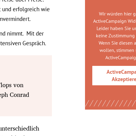
t und erfolgreich wie
Wir würden hier 
 unvermindert.
ActiveCampaign Wid
Leider haben Sie u
und nimmt. Mit der
keine Zustimmung
 intensiven Gespräch.
Wenn Sie diesen 
wollen, stimmen s
ActiveCampai
ActiveCamp
Akzeptier
Flops von
eph Conrad
nterschiedlich