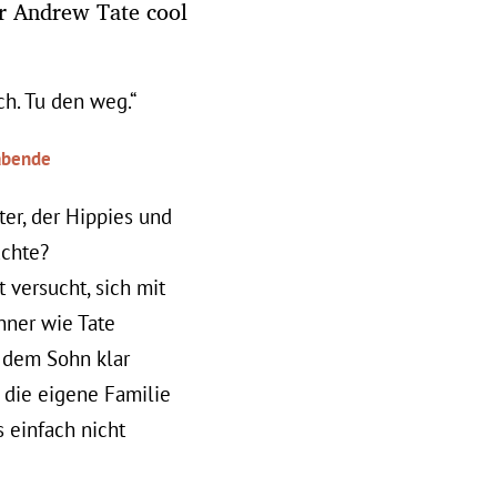
r Andrew Tate cool
sch. Tu den weg.“
rabende
er, der Hippies und
achte?
 versucht, sich mit
nner wie Tate
e dem Sohn klar
 die eigene Familie
s einfach nicht