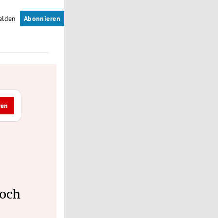
elden
Abonnieren
ren
doch