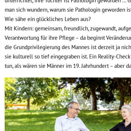
unterrichtet, ihre Tochter ist Pathologin geworden ... 
man sich wundern, warum sie Pathologin geworden ist
Wie sähe ein glückliches Leben aus?
Mit Kindern: gemeinsam, freundlich, zugewandt, aufget
Verantwortung für ihre Pflege – da beginnt Veränderun
die Grundprivilegierung des Mannes ist derzeit ja nich
sie kulturell so tief eingegraben ist. Ein Reality-Chec
tun, als wären sie Männer im 19. Jahrhundert – aber das