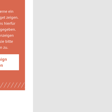
gerne
ein
get
zeigen.
ns hierfür
 gegeben.
anzeigen
ie bitte
gn
zu.
aign
en