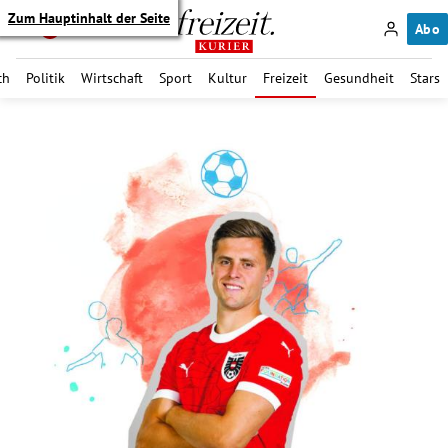
Zum Hauptinhalt der Seite
Abo
ch
Politik
Wirtschaft
Sport
Kultur
Freizeit
Gesundheit
Stars
itik Untermenü