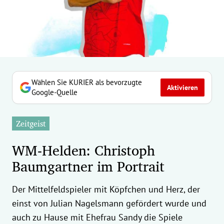
erreich Untermenü
rt Untermenü
tschaft Untermenü
rs Untermenü
Wählen Sie KURIER als bevorzugte
Aktivieren
Google-Quelle
izeit Untermenü
Zeitgeist
undheit Untermenü
WM-Helden: Christoph
tur Untermenü
Baumgartner im Portrait
nung Untermenü
Der Mittelfeldspieler mit Köpfchen und Herz, der
ilität Untermenü
einst von Julian Nagelsmann gefördert wurde und
auch zu Hause mit Ehefrau Sandy die Spiele