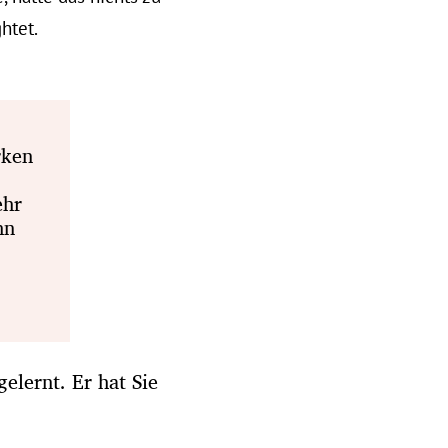
htet.
rken
ehr
hn
elernt. Er hat Sie