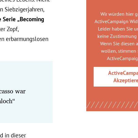
n Siebzigerjahren,
Wir würden hier 
 Serie
„Becoming
ActiveCampaign Wid
r Zopf,
Leider haben Sie u
keine Zustimmung
nen erbarmungslosen
Wenn Sie diesen 
wollen, stimmen s
ActiveCampai
ActiveCamp
Akzeptier
casso war
hloch“
d in dieser