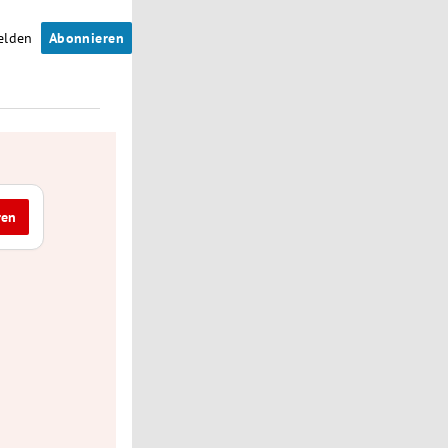
elden
Abonnieren
ren