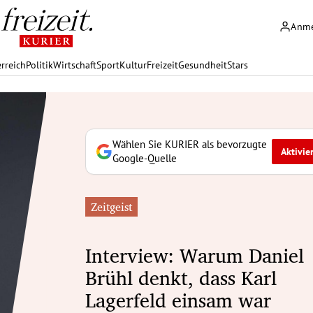
Anm
rreich
Politik
Wirtschaft
Sport
Kultur
Freizeit
Gesundheit
Stars
Wählen Sie KURIER als bevorzugte
Aktivie
Google-Quelle
Zeitgeist
Interview: Warum Daniel
Brühl denkt, dass Karl
Lagerfeld einsam war