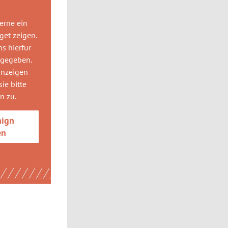
gerne
ein
get
zeigen.
ns hierfür
 gegeben.
anzeigen
ie bitte
gn
zu.
aign
en