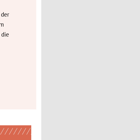
 der
Im
 die