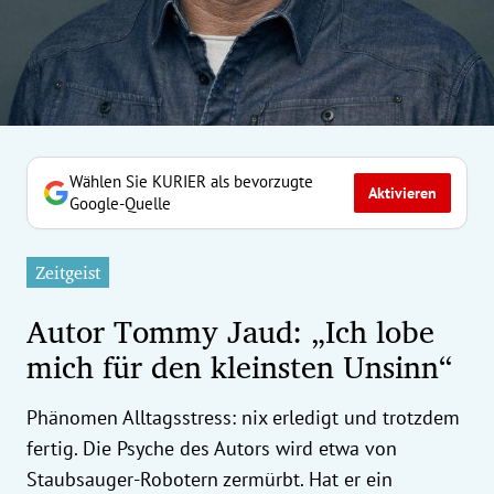
erreich Untermenü
rt Untermenü
tschaft Untermenü
rs Untermenü
Wählen Sie KURIER als bevorzugte
Aktivieren
Google-Quelle
izeit Untermenü
Zeitgeist
undheit Untermenü
Autor Tommy Jaud: „Ich lobe
tur Untermenü
mich für den kleinsten Unsinn“
nung Untermenü
Phänomen Alltagsstress: nix erledigt und trotzdem
ilität Untermenü
fertig. Die Psyche des Autors wird etwa von
Staubsauger-Robotern zermürbt. Hat er ein