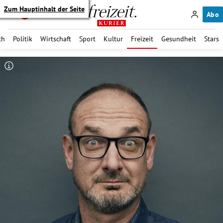
Zum Hauptinhalt der Seite
Abo
ch
Politik
Wirtschaft
Sport
Kultur
Freizeit
Gesundheit
Stars
itik Untermenü