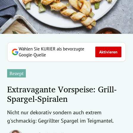
erreich Untermenü
rt Untermenü
tschaft Untermenü
rs Untermenü
Wählen Sie KURIER als bevorzugte
Aktivieren
Google-Quelle
izeit Untermenü
Rezept
undheit Untermenü
Extravagante Vorspeise: Grill-
tur Untermenü
Spargel-Spiralen
nung Untermenü
Nicht nur dekorativ sondern auch extrem
ilität Untermenü
g'schmackig: Gegrillter Spargel im Teigmantel.