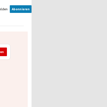
elden
Abonnieren
ren