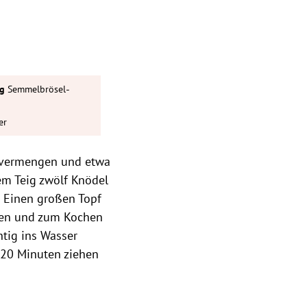
-
Semmelbrösel
er
l vermengen und etwa
em Teig zwölf Knödel
. Einen großen Topf
en und zum Kochen
htig ins Wasser
–20 Minuten ziehen