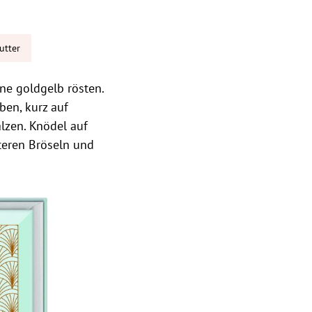
utter
nne goldgelb rösten.
en, kurz auf
lzen. Knödel auf
eren Bröseln und