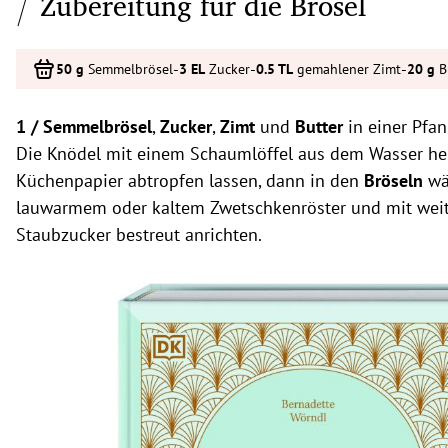
Zubereitung für die Brösel
-
-
-
Semmelbrösel
Zucker
gemahlener Zimt
B
1 /
Semmelbrösel
,
Zucker
,
Zimt
und
Butter
in einer Pfa
Die Knödel mit einem Schaumlöffel aus dem Wasser heb
Küchenpapier abtropfen lassen, dann in den
Bröseln
wä
lauwarmem oder kaltem Zwetschkenröster und mit weit
Staubzucker bestreut anrichten.