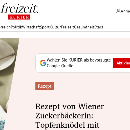
Anm
rreich
Politik
Wirtschaft
Sport
Kultur
Freizeit
Gesundheit
Stars
Wählen Sie KURIER als bevorzugte
Aktivie
Google-Quelle
Rezept
Rezept von Wiener
Zuckerbäckerin:
Topfenknödel mit