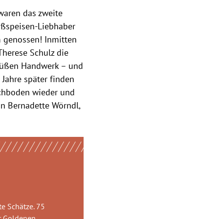
waren das zweite
üßspeisen-Liebhaber
em genossen! Inmitten
Therese Schulz die
 süßen Handwerk – und
 Jahre später finden
chboden wieder und
in Bernadette Wörndl,
e Schätze. 75
r Goldenen