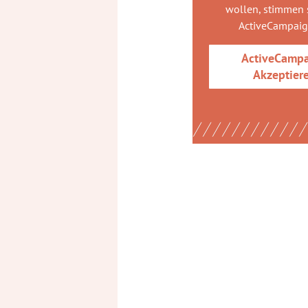
wollen, stimmen s
ActiveCampai
ActiveCamp
Akzeptier