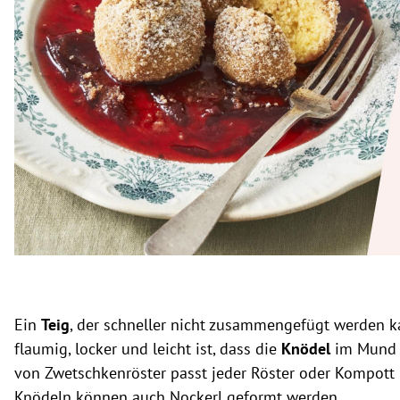
rt Untermenü
schaft Untermenü
s Untermenü
zeit Untermenü
undheit Untermenü
tur Untermenü
nung Untermenü
lität Untermenü
Ein
Teig
, der schneller nicht zusammengefügt werden 
flaumig, locker und leicht ist, dass die
Knödel
im Mund 
von Zwetschkenröster passt jeder Röster oder Kompott 
Knödeln können auch Nockerl geformt werden.