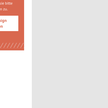
ie bitte
gn
zu.
aign
en