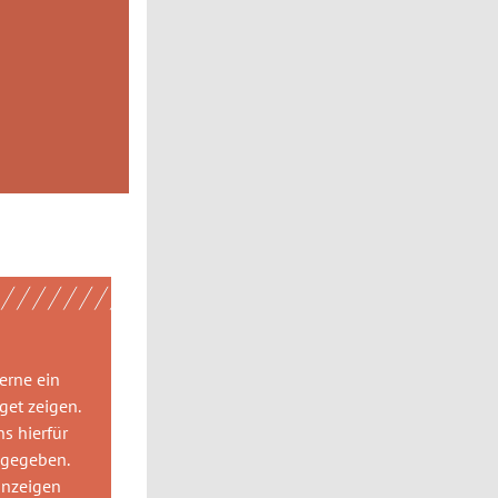
gerne
ein
get
zeigen.
ns hierfür
 gegeben.
anzeigen