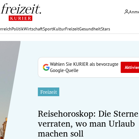
Anm
rreich
Politik
Wirtschaft
Sport
Kultur
Freizeit
Gesundheit
Stars
Wählen Sie KURIER als bevorzugte
Aktivie
Google-Quelle
Freizeit
Reisehoroskop: Die Sterne
verraten, wo man Urlaub
machen soll