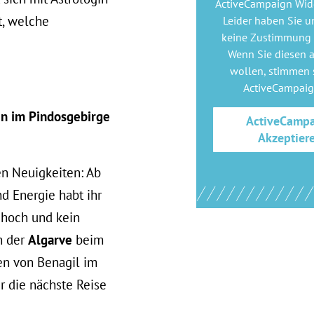
ActiveCampaign Wid
t, welche
Leider haben Sie u
keine Zustimmung
Wenn Sie diesen 
wollen, stimmen s
ActiveCampai
en im Pindosgebirge
ActiveCamp
Akzeptier
ten Neuigkeiten: Ab
nd Energie habt ihr
 hoch und kein
 der
Algarve
beim
en von Benagil im
ür die nächste Reise