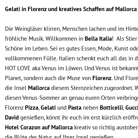
Gelati in Florenz und kreatives Schaffen auf Mallorc
Die Weingläser klirren, Menschen lachen und im Hinte
fröhliche Musik. Willkommen in
Bella Italia
! Als Stier
Schöne im Leben. Sei es gutes Essen, Mode, Kunst oder
vollkommenen Fülle. Italien schenkt euch all das in
HOT LOVE aka Venus im Löwen. Und Venus ist bekanntl
Planet, sondern auch die Muse von
Florenz
. Und Flor
die Insel
Mallorca
diesem Sternzeichen zugeordnet. W
diesen Venus-Sommer an genau euren Orten verbringe
Florenz
Pizza
,
Gelati
und
Pasta
neben
Botticelli
,
Gucc
David
genießen, könnt ihr euch im erst kürzlich eröff
Hotel Corazon auf Mallorca
kreativ so richtig austob
die Blüte der Natur auf Ihrer Insel genießen.