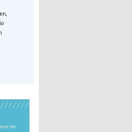
en,
io
n
gerne
ein