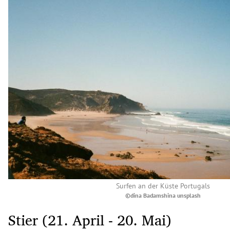
Surfen an der Küste Portugals
©dina Badamshina unsplash
Stier (21. April - 20. Mai)