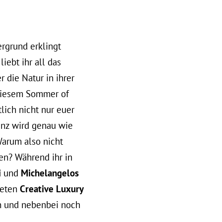
a
rgrund erklingt
 liebt ihr all das
 die Natur in ihrer
 diesem Sommer of
ich nicht nur euer
enz wird genau wie
arum also nicht
n? Während ihr in
i
und
Michelangelos
neten
Creative Luxury
en und nebenbei noch