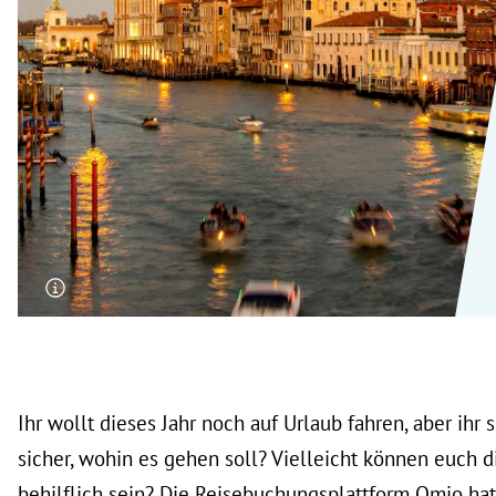
rt Untermenü
schaft Untermenü
s Untermenü
zeit Untermenü
undheit Untermenü
tur Untermenü
nung Untermenü
lität Untermenü
Ihr wollt dieses Jahr noch auf Urlaub fahren, aber ihr 
sicher, wohin es gehen soll? Vielleicht können euch d
behilflich sein? Die Reisebuchungsplattform Omio hat 