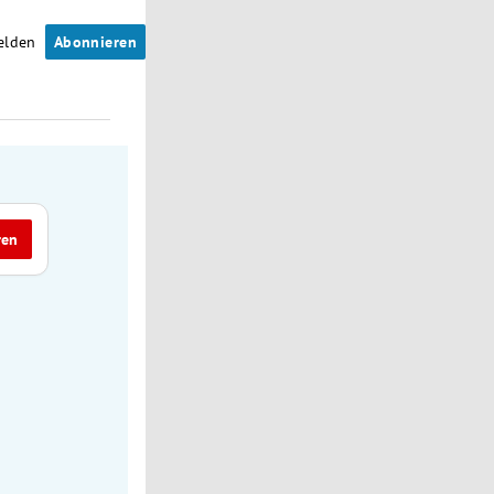
elden
Abonnieren
ren