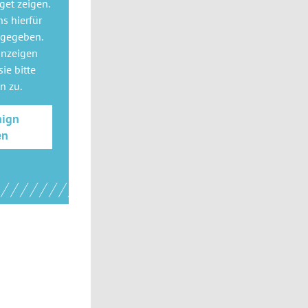
get
zeigen.
ns hierfür
 gegeben.
anzeigen
ie bitte
gn
zu.
aign
en