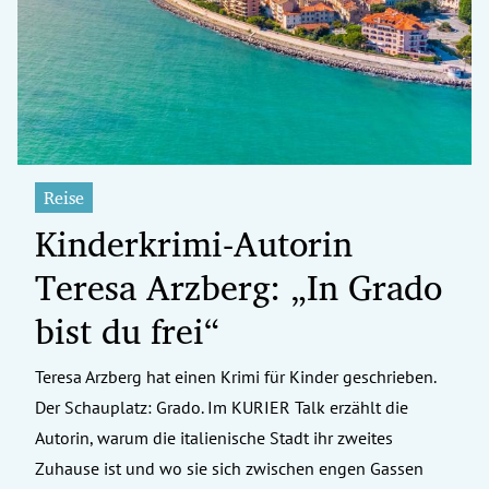
erreich Untermenü
rt Untermenü
tschaft Untermenü
rs Untermenü
Reise
Kinderkrimi-Autorin
izeit Untermenü
Teresa Arzberg: „In Grado
undheit Untermenü
bist du frei“
tur Untermenü
Teresa Arzberg hat einen Krimi für Kinder geschrieben.
nung Untermenü
Der Schauplatz: Grado. Im KURIER Talk erzählt die
ilität Untermenü
Autorin, warum die italienische Stadt ihr zweites
Zuhause ist und wo sie sich zwischen engen Gassen