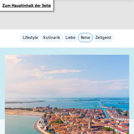
Zum Hauptinhalt der Seite
Lifestyle
Kulinarik
Liebe
Reise
Zeitgeist
itik Untermenü