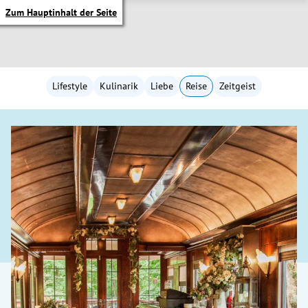
Zum Hauptinhalt der Seite
Lifestyle
Kulinarik
Liebe
Reise
Zeitgeist
itik Untermenü