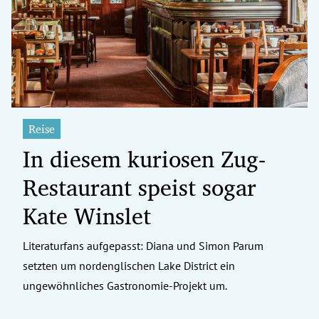
erreich Untermenü
rt Untermenü
tschaft Untermenü
rs Untermenü
Reise
In diesem kuriosen Zug-
izeit Untermenü
Restaurant speist sogar
undheit Untermenü
Kate Winslet
tur Untermenü
Literaturfans aufgepasst: Diana und Simon Parum
nung Untermenü
setzten um nordenglischen Lake District ein
ilität Untermenü
ungewöhnliches Gastronomie-Projekt um.