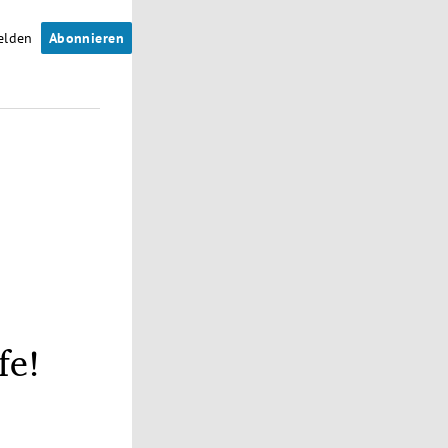
elden
Abonnieren
fe!