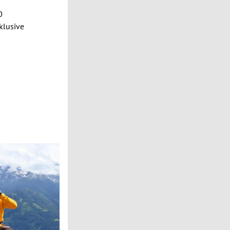
0
klusive