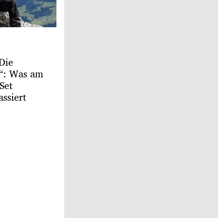
Die
r“: Was am
Set
assiert