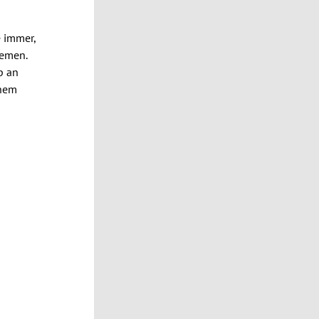
e immer,
lemen.
p an
chem