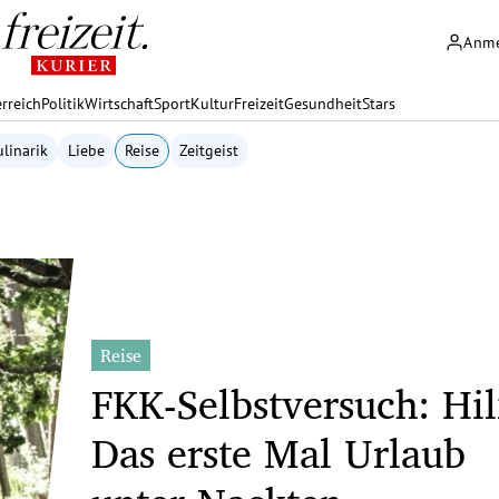
Anm
rreich
Politik
Wirtschaft
Sport
Kultur
Freizeit
Gesundheit
Stars
linarik
Liebe
Reise
Zeitgeist
Reise
FKK-Selbstversuch: Hil
Das erste Mal Urlaub