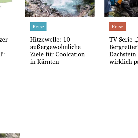
Reise
Reise
zer
Hitzewelle: 10
TV Serie „
außergewöhnliche
Bergrette
l“
Ziele für Coolcation
Dachstein-
in Kärnten
wirklich p