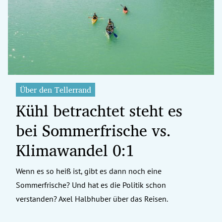
erreich Untermenü
rt Untermenü
tschaft Untermenü
rs Untermenü
Über den Tellerrand
Kühl betrachtet steht es
izeit Untermenü
bei Sommerfrische vs.
undheit Untermenü
Klimawandel 0:1
tur Untermenü
Wenn es so heiß ist, gibt es dann noch eine
nung Untermenü
Sommerfrische? Und hat es die Politik schon
ilität Untermenü
verstanden? Axel Halbhuber über das Reisen.