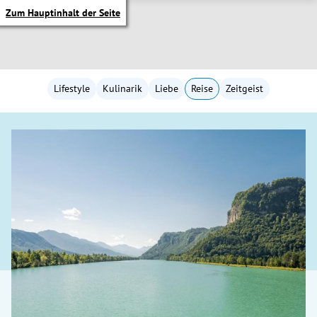
Zum Hauptinhalt der Seite
Lifestyle
Kulinarik
Liebe
Reise
Zeitgeist
itik Untermenü