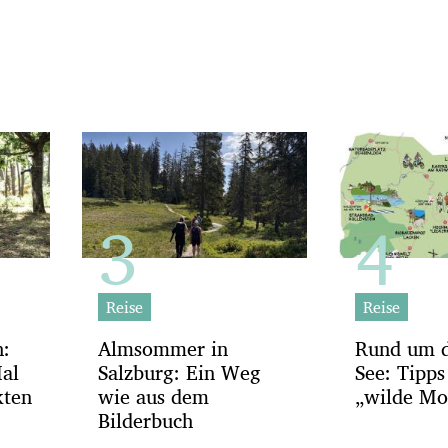
Reise
Reise
h:
Almsommer in
Rund um d
Mal
Salzburg: Ein Weg
See: Tipps
kten
wie aus dem
„wilde Mos
Bilderbuch