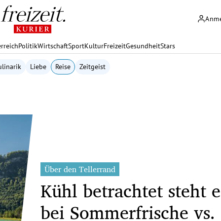
Anm
rreich
Politik
Wirtschaft
Sport
Kultur
Freizeit
Gesundheit
Stars
linarik
Liebe
Reise
Zeitgeist
Über den Tellerrand
Kühl betrachtet steht e
bei Sommerfrische vs.