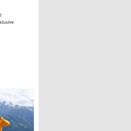
0
klusive