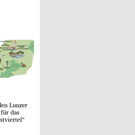
en Lunzer
 für das
tviertel“