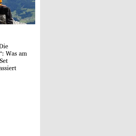
Die
r“: Was am
Set
assiert