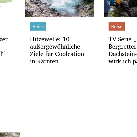
Reise
Reise
zer
Hitzewelle: 10
TV Serie „
außergewöhnliche
Bergrette
l“
Ziele für Coolcation
Dachstein-
in Kärnten
wirklich p