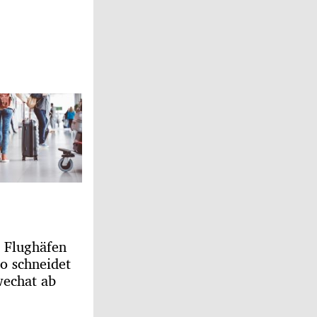
n Flughäfen
o schneidet
echat ab