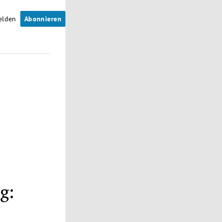
elden
Abonnieren
g: