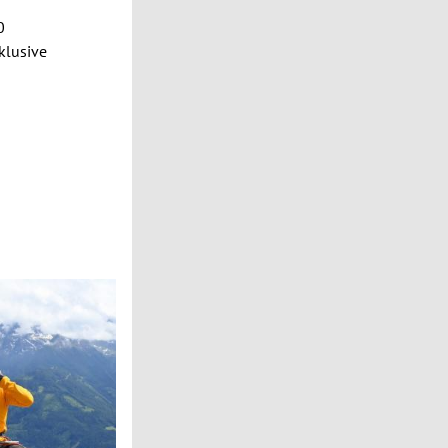
0
klusive