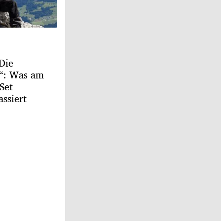
Die
r“: Was am
Set
assiert