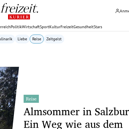
Anm
rreich
Politik
Wirtschaft
Sport
Kultur
Freizeit
Gesundheit
Stars
linarik
Liebe
Reise
Zeitgeist
Reise
Almsommer in Salzbur
Ein Weg wie aus dem