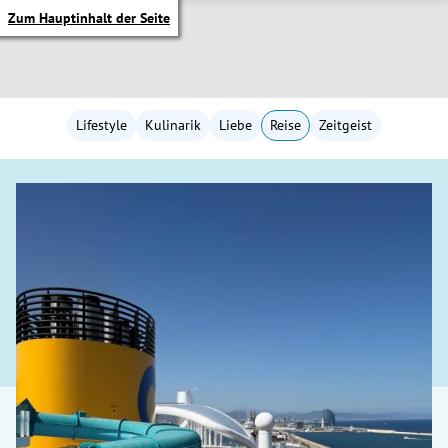
Zum Hauptinhalt der Seite
Lifestyle
Kulinarik
Liebe
Reise
Zeitgeist
itik Untermenü