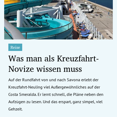
erreich Untermenü
rt Untermenü
tschaft Untermenü
rs Untermenü
Reise
Was man als Kreuzfahrt-
izeit Untermenü
Novize wissen muss
undheit Untermenü
tur Untermenü
Auf der Rundfahrt von und nach Savona erlebt der
Kreuzfahrt-Neuling viel Außergewöhnliches auf der
nung Untermenü
Costa Smeralda. Er lernt schnell, die Pläne neben den
Aufzügen zu lesen. Und das erspart, ganz simpel, viel
ilität Untermenü
Gehzeit.