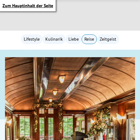
Zum Hauptinhalt der Seite
Lifestyle
Kulinarik
Liebe
Reise
Zeitgeist
itik Untermenü