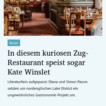
erreich Untermenü
rt Untermenü
tschaft Untermenü
rs Untermenü
Reise
In diesem kuriosen Zug-
izeit Untermenü
Restaurant speist sogar
undheit Untermenü
Kate Winslet
tur Untermenü
Literaturfans aufgepasst: Diana und Simon Parum
nung Untermenü
setzten um nordenglischen Lake District ein
ilität Untermenü
ungewöhnliches Gastronomie-Projekt um.