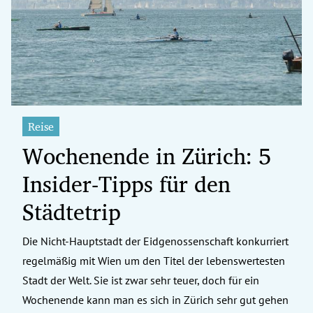
erreich Untermenü
rt Untermenü
tschaft Untermenü
rs Untermenü
Reise
Wochenende in Zürich: 5
izeit Untermenü
Insider-Tipps für den
undheit Untermenü
Städtetrip
tur Untermenü
Die Nicht-Hauptstadt der Eidgenossenschaft konkurriert
nung Untermenü
regelmäßig mit Wien um den Titel der lebenswertesten
ilität Untermenü
Stadt der Welt. Sie ist zwar sehr teuer, doch für ein
Wochenende kann man es sich in Zürich sehr gut gehen