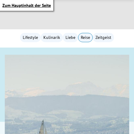
Zum Hauptinhalt der Seite
Lifestyle
Kulinarik
Liebe
Reise
Zeitgeist
itik Untermenü