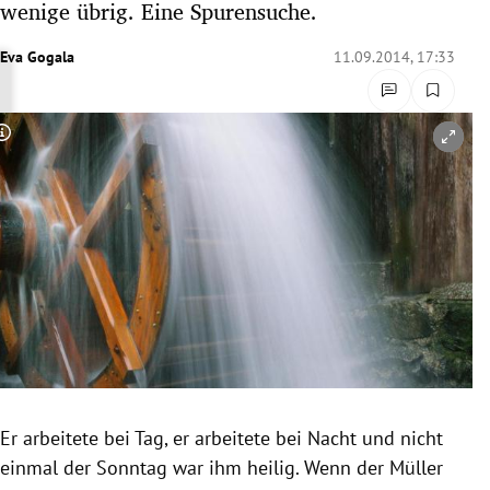
wenige übrig. Eine Spurensuche.
rreich Untermenü
Eva Gogala
11.09.2014, 17:33
rt Untermenü
schaft Untermenü
Copyright-Hinweis öffnen/schließen
s Untermenü
zeit Untermenü
undheit Untermenü
tur Untermenü
nung Untermenü
Er arbeitete bei Tag, er arbeitete bei Nacht und nicht
lität Untermenü
einmal der Sonntag war ihm heilig. Wenn der Müller