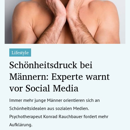
erreich Untermenü
rt Untermenü
tschaft Untermenü
rs Untermenü
Lifestyle
Schönheitsdruck bei
izeit Untermenü
Männern: Experte warnt
undheit Untermenü
vor Social Media
tur Untermenü
Immer mehr junge Männer orientieren sich an
nung Untermenü
Schönheitsidealen aus sozialen Medien.
ilität Untermenü
Psychotherapeut Konrad Rauchbauer fordert mehr
Aufklärung.