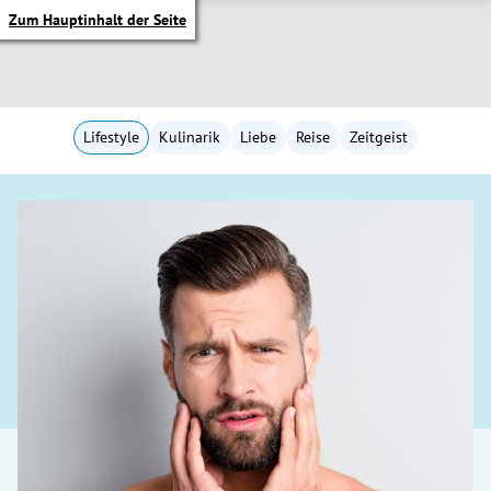
Zum Hauptinhalt der Seite
Lifestyle
Kulinarik
Liebe
Reise
Zeitgeist
itik Untermenü