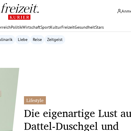
Anm
rreich
Politik
Wirtschaft
Sport
Kultur
Freizeit
Gesundheit
Stars
linarik
Liebe
Reise
Zeitgeist
Lifestyle
Die eigenartige Lust au
Dattel-Duschgel und