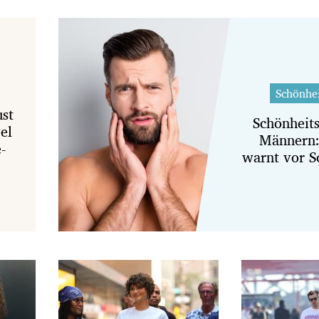
Schönhe
ust
Schönheit
el
Männern:
-
warnt vor S