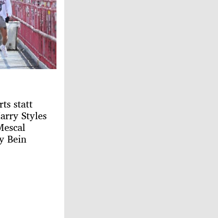
ts statt
arry Styles
Mescal
y Bein