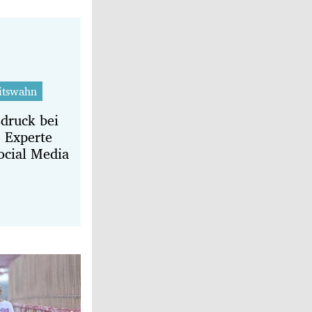
itswahn
sdruck bei
 Experte
ocial Media