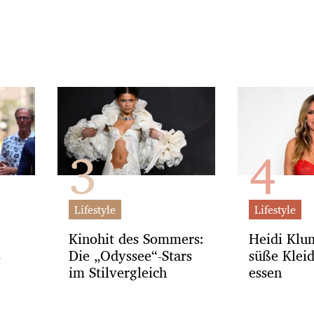
Lifestyle
Lifestyle
Kinohit des Sommers:
Heidi Klu
s
Die „Odyssee“-Stars
süße Klei
im Stilvergleich
essen