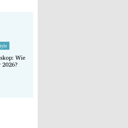
tyle
oskop: Wie
r 2026?