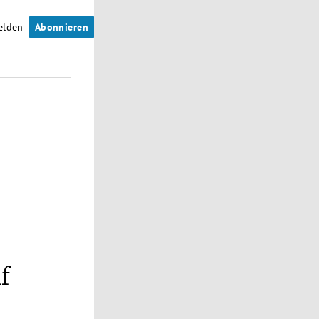
elden
Abonnieren
f