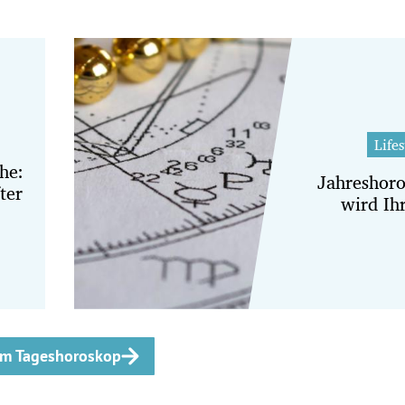
Lifes
he:
Jahreshor
ter
wird Ih
m Tageshoroskop