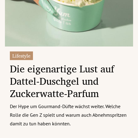
erreich Untermenü
rt Untermenü
tschaft Untermenü
rs Untermenü
Lifestyle
Die eigenartige Lust auf
izeit Untermenü
Dattel-Duschgel und
undheit Untermenü
Zuckerwatte-Parfum
tur Untermenü
Der Hype um Gourmand-Düfte wächst weiter. Welche
nung Untermenü
Rolle die Gen Z spielt und warum auch Abnehmspritzen
ilität Untermenü
damit zu tun haben könnten.