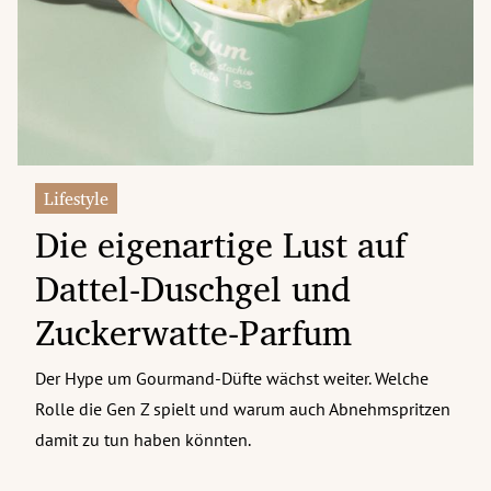
erreich Untermenü
rt Untermenü
tschaft Untermenü
rs Untermenü
Lifestyle
Die eigenartige Lust auf
izeit Untermenü
Dattel-Duschgel und
undheit Untermenü
Zuckerwatte-Parfum
tur Untermenü
Der Hype um Gourmand-Düfte wächst weiter. Welche
nung Untermenü
Rolle die Gen Z spielt und warum auch Abnehmspritzen
ilität Untermenü
damit zu tun haben könnten.