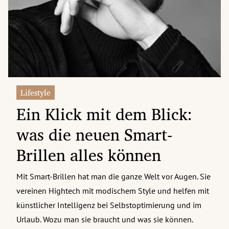
erreich Untermenü
rt Untermenü
tschaft Untermenü
rs Untermenü
Lifestyle
Ein Klick mit dem Blick:
izeit Untermenü
was die neuen Smart-
undheit Untermenü
Brillen alles können
tur Untermenü
Mit Smart-Brillen hat man die ganze Welt vor Augen. Sie
nung Untermenü
vereinen Hightech mit modischem Style und helfen mit
ilität Untermenü
künstlicher Intelligenz bei Selbstoptimierung und im
Urlaub. Wozu man sie braucht und was sie können.