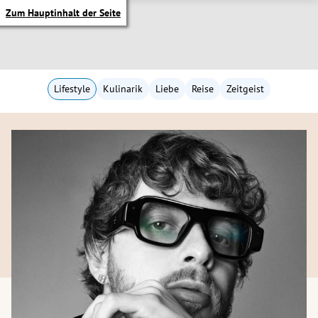
Zum Hauptinhalt der Seite
Lifestyle
Kulinarik
Liebe
Reise
Zeitgeist
itik Untermenü