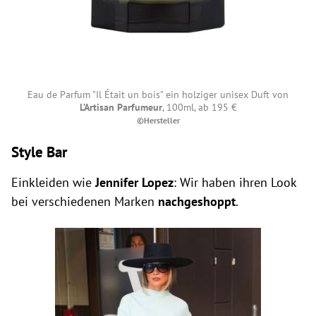
Eau de Parfum "Il Était un bois" ein holziger unisex Duft von
L’Artisan Parfumeur
, 100ml, ab 195 €
©Hersteller
Style Bar
Einkleiden wie
Jennifer Lopez
: Wir haben ihren Look
bei verschiedenen Marken
nachgeshoppt
.