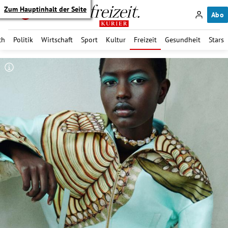
Zum Hauptinhalt der Seite
Abo
ch
Politik
Wirtschaft
Sport
Kultur
Freizeit
Gesundheit
Stars
itik Untermenü