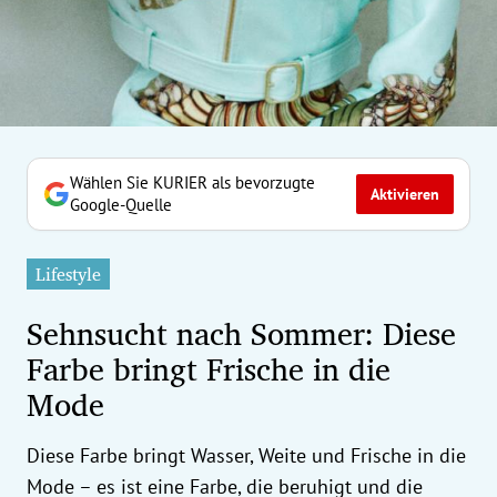
erreich Untermenü
rt Untermenü
tschaft Untermenü
rs Untermenü
Wählen Sie KURIER als bevorzugte
Aktivieren
Google-Quelle
izeit Untermenü
Lifestyle
undheit Untermenü
Sehnsucht nach Sommer: Diese
tur Untermenü
Farbe bringt Frische in die
Mode
nung Untermenü
ilität Untermenü
Diese Farbe bringt Wasser, Weite und Frische in die
Mode – es ist eine Farbe, die beruhigt und die