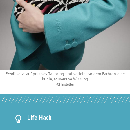
Fendi
setzt auf präzises Tailoring und verleiht so dem Farbton eine
kühle, souveräne Wirkung
©Hersteller
Life Hack