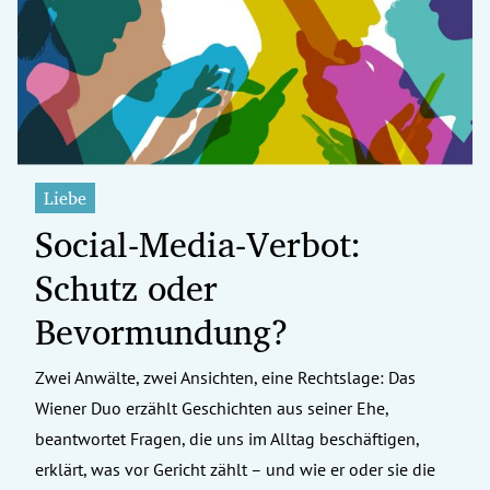
erreich Untermenü
rt Untermenü
tschaft Untermenü
rs Untermenü
Liebe
Social-Media-Verbot:
izeit Untermenü
Schutz oder
undheit Untermenü
Bevormundung?
tur Untermenü
Zwei Anwälte, zwei Ansichten, eine Rechtslage: Das
nung Untermenü
Wiener Duo erzählt Geschichten aus seiner Ehe,
ilität Untermenü
beantwortet Fragen, die uns im Alltag beschäftigen,
erklärt, was vor Gericht zählt – und wie er oder sie die