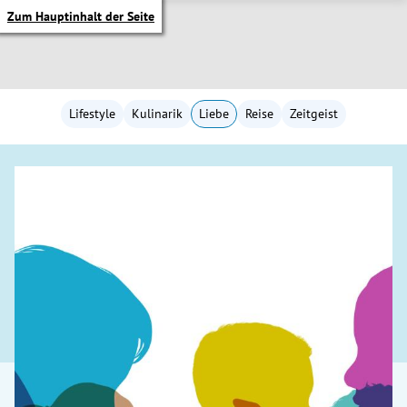
Zum Hauptinhalt der Seite
Lifestyle
Kulinarik
Liebe
Reise
Zeitgeist
itik Untermenü