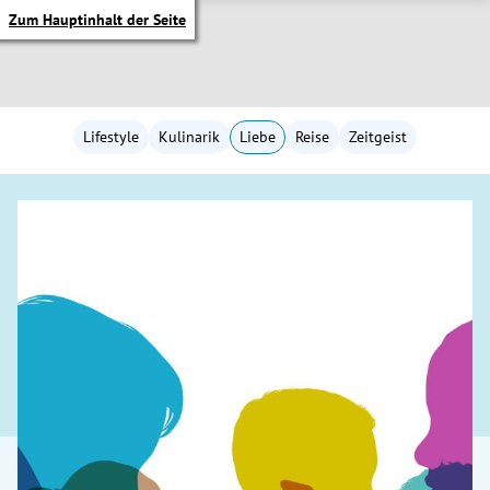
Zum Hauptinhalt der Seite
Lifestyle
Kulinarik
Liebe
Reise
Zeitgeist
itik Untermenü