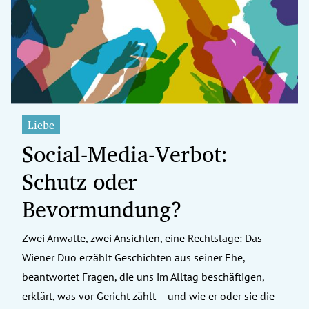
erreich Untermenü
rt Untermenü
tschaft Untermenü
rs Untermenü
Liebe
Social-Media-Verbot:
izeit Untermenü
Schutz oder
undheit Untermenü
Bevormundung?
tur Untermenü
Zwei Anwälte, zwei Ansichten, eine Rechtslage: Das
nung Untermenü
Wiener Duo erzählt Geschichten aus seiner Ehe,
ilität Untermenü
beantwortet Fragen, die uns im Alltag beschäftigen,
erklärt, was vor Gericht zählt – und wie er oder sie die