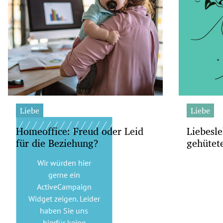
Liebe
Liebe
Homeoffice: Freud oder Leid
Liebesle
für die Beziehung?
gehütet
Wir würden hier
gerne
ein
ActiveCampaign
Widget
zeigen. Leider
haben Sie uns
hierfür keine