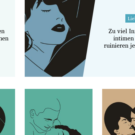
Lie
en
Zu viel In
hen
intimen 
ruinieren j