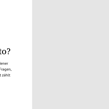
to?
iener
Fragen,
t zählt