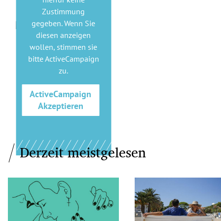
Zustimmung
gegeben. Wenn Sie
diesen anzeigen
wollen, stimmen sie
bitte
ActiveCampaign
zu.
ActiveCampaign
Akzeptieren
Derzeit meistgelesen