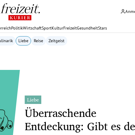
Anm
rreich
Politik
Wirtschaft
Sport
Kultur
Freizeit
Gesundheit
Stars
linarik
Liebe
Reise
Zeitgeist
Liebe
Überraschende
Entdeckung: Gibt es d