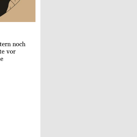
tern noch
te vor
de