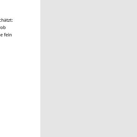
chätzt:
rob
e fein