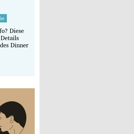
be
fo? Diese
Details
edes Dinner