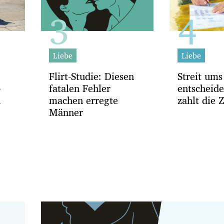
Liebe
Liebe
Flirt-Studie: Diesen
Streit ums
b
fatalen Fehler
entscheid
d
machen erregte
zahlt die 
Männer