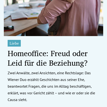
erreich Untermenü
rt Untermenü
tschaft Untermenü
rs Untermenü
Liebe
Homeoffice: Freud oder
izeit Untermenü
Leid für die Beziehung?
undheit Untermenü
tur Untermenü
Zwei Anwälte, zwei Ansichten, eine Rechtslage: Das
Wiener Duo erzählt Geschichten aus seiner Ehe,
nung Untermenü
beantwortet Fragen, die uns im Alltag beschäftigen,
erklärt, was vor Gericht zählt – und wie er oder sie die
ilität Untermenü
Causa sieht.