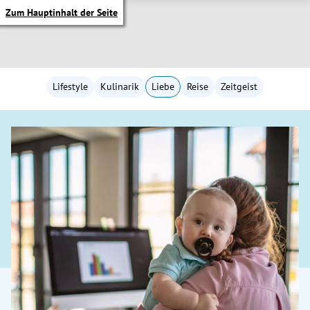
Zum Hauptinhalt der Seite
Lifestyle
Kulinarik
Liebe
Reise
Zeitgeist
itik Untermenü