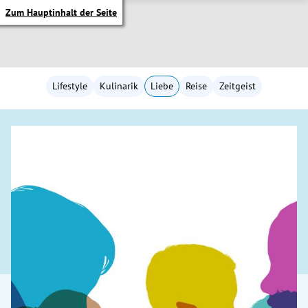
Zum Hauptinhalt der Seite
Lifestyle
Kulinarik
Liebe
Reise
Zeitgeist
itik Untermenü