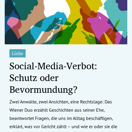
erreich Untermenü
rt Untermenü
tschaft Untermenü
rs Untermenü
Liebe
Social-Media-Verbot:
izeit Untermenü
Schutz oder
undheit Untermenü
Bevormundung?
tur Untermenü
Zwei Anwälte, zwei Ansichten, eine Rechtslage: Das
nung Untermenü
Wiener Duo erzählt Geschichten aus seiner Ehe,
ilität Untermenü
beantwortet Fragen, die uns im Alltag beschäftigen,
erklärt, was vor Gericht zählt – und wie er oder sie die