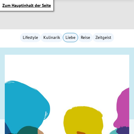
Zum Hauptinhalt der Seite
Lifestyle
Kulinarik
Liebe
Reise
Zeitgeist
itik Untermenü