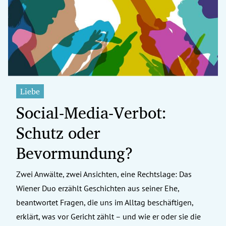
erreich Untermenü
rt Untermenü
tschaft Untermenü
rs Untermenü
Liebe
Social-Media-Verbot:
izeit Untermenü
Schutz oder
undheit Untermenü
Bevormundung?
tur Untermenü
Zwei Anwälte, zwei Ansichten, eine Rechtslage: Das
nung Untermenü
Wiener Duo erzählt Geschichten aus seiner Ehe,
ilität Untermenü
beantwortet Fragen, die uns im Alltag beschäftigen,
erklärt, was vor Gericht zählt – und wie er oder sie die