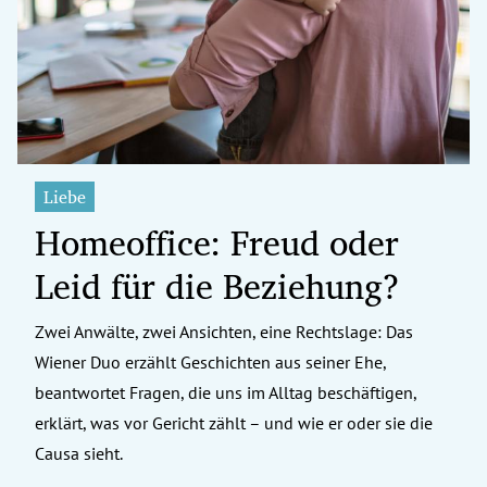
erreich Untermenü
rt Untermenü
tschaft Untermenü
rs Untermenü
Liebe
Homeoffice: Freud oder
izeit Untermenü
Leid für die Beziehung?
undheit Untermenü
tur Untermenü
Zwei Anwälte, zwei Ansichten, eine Rechtslage: Das
Wiener Duo erzählt Geschichten aus seiner Ehe,
nung Untermenü
beantwortet Fragen, die uns im Alltag beschäftigen,
erklärt, was vor Gericht zählt – und wie er oder sie die
ilität Untermenü
Causa sieht.