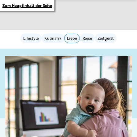
Zum Hauptinhalt der Seite
Lifestyle
Kulinarik
Liebe
Reise
Zeitgeist
itik Untermenü