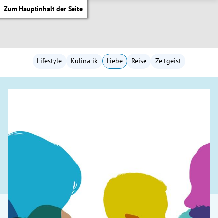
Zum Hauptinhalt der Seite
Lifestyle
Kulinarik
Liebe
Reise
Zeitgeist
itik Untermenü