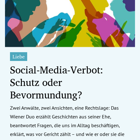
erreich Untermenü
rt Untermenü
tschaft Untermenü
rs Untermenü
Liebe
Social-Media-Verbot:
izeit Untermenü
Schutz oder
undheit Untermenü
Bevormundung?
tur Untermenü
Zwei Anwälte, zwei Ansichten, eine Rechtslage: Das
nung Untermenü
Wiener Duo erzählt Geschichten aus seiner Ehe,
ilität Untermenü
beantwortet Fragen, die uns im Alltag beschäftigen,
erklärt, was vor Gericht zählt – und wie er oder sie die