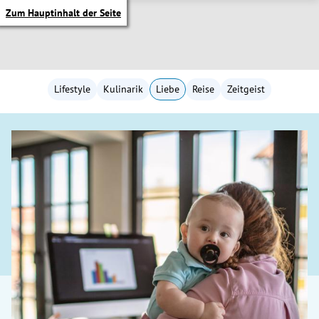
Zum Hauptinhalt der Seite
Lifestyle
Kulinarik
Liebe
Reise
Zeitgeist
itik Untermenü