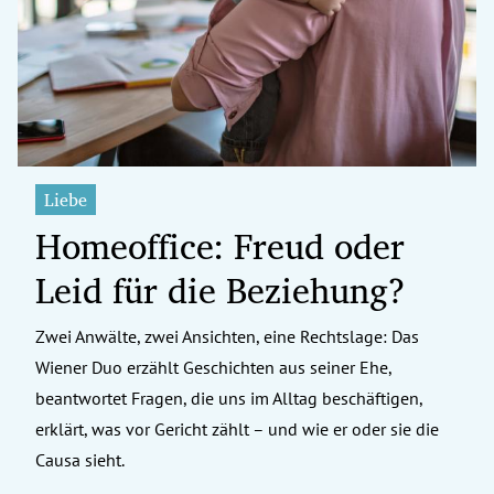
erreich Untermenü
rt Untermenü
tschaft Untermenü
rs Untermenü
Liebe
Homeoffice: Freud oder
izeit Untermenü
Leid für die Beziehung?
undheit Untermenü
tur Untermenü
Zwei Anwälte, zwei Ansichten, eine Rechtslage: Das
Wiener Duo erzählt Geschichten aus seiner Ehe,
nung Untermenü
beantwortet Fragen, die uns im Alltag beschäftigen,
erklärt, was vor Gericht zählt – und wie er oder sie die
ilität Untermenü
Causa sieht.