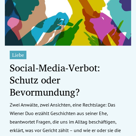
erreich Untermenü
rt Untermenü
tschaft Untermenü
rs Untermenü
Liebe
Social-Media-Verbot:
izeit Untermenü
Schutz oder
undheit Untermenü
Bevormundung?
tur Untermenü
Zwei Anwälte, zwei Ansichten, eine Rechtslage: Das
nung Untermenü
Wiener Duo erzählt Geschichten aus seiner Ehe,
ilität Untermenü
beantwortet Fragen, die uns im Alltag beschäftigen,
erklärt, was vor Gericht zählt – und wie er oder sie die