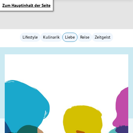
Zum Hauptinhalt der Seite
Lifestyle
Kulinarik
Liebe
Reise
Zeitgeist
itik Untermenü